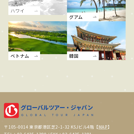
ハワイ
グアム
ベトナム
韓国
グローバルツアー・ジャパン
GLOBAL TOUR JAPAN
〒105-0014 東京都港区芝2-1-32 KSJビル4階【
MAP
】