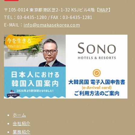
〒105-0014 東京都港区芝2-1-32 KSJビル4階【
MAP
】
TEL：03-6435-1280 / FAX：03-6435-1281
E-MAIL：
info@omakasekorea.com
ホーム
会社紹介
業務紹介